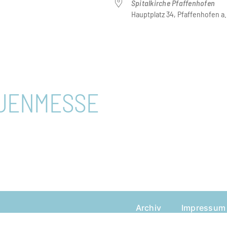
Spitalkirche Pfaffenhofen
Hauptplatz 34, Pfaffenhofen a.
der
iCalendar
Office 365
AUENMESSE
Archiv
Impressum