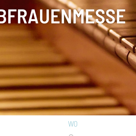
EBFRAUENMESSE
WO